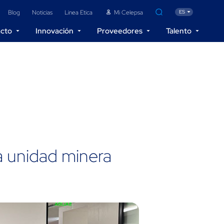
Blog
Noticias
Linea Etica
Mi Celepsa
ES
acto
Innovación
Proveedores
Talento
acén
Contacto
Reportes
a unidad minera