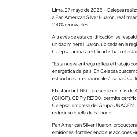
Lima, 27 mayo de 2026.- Celepsa realizó
a Pan American Silver Huarón, reafirman
100% renovables.
A través de esta certificación, se respa
unidad minera Huarón, ubicada en la regi
Celepsa, ambas certificadas bajo el están
“Esta nueva entrega refleja el trabajo 
energética del país. En Celepsa buscamo
estándares internacionales”, señaló Car
El estándar I-REC, presente en más de 4
(GHGP), CDP y RE100, permite certifica
Celepsa, empresa del Grupo UNACEM, rea
reducir su huella de carbono.
Pan American Silver Huaron, productora d
emisiones, fortaleciendo sus acciones v