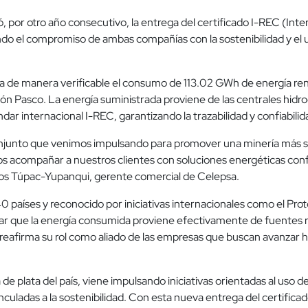
, por otro año consecutivo, la entrega del certificado I-REC (Int
do el compromiso de ambas compañías con la sostenibilidad y el 
lda de manera verificable el consumo de 113.02 GWh de energía reno
ón Pasco. La energía suministrada proviene de las centrales hidro
dar internacional I-REC, garantizando la trazabilidad y confiabilid
conjunto que venimos impulsando para promover una minería más sos
s acompañar a nuestros clientes con soluciones energéticas confi
los Túpac-Yupanqui, gerente comercial de Celepsa.
0 países y reconocido por iniciativas internacionales como el Pr
r que la energía consumida proviene efectivamente de fuentes r
firma su rol como aliado de las empresas que buscan avanzar h
e plata del país, viene impulsando iniciativas orientadas al uso d
inculadas a la sostenibilidad. Con esta nueva entrega del certifi