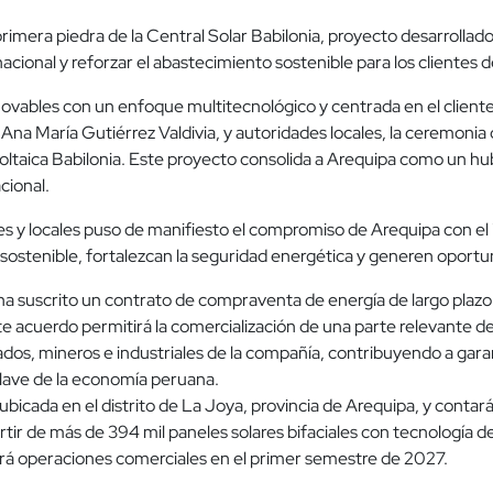
primera piedra de la Central Solar Babilonia, proyecto desarrollad
nacional y reforzar el abastecimiento sostenible para los clientes 
vables con un enfoque multitecnológico y centrada en el cliente, r
a María Gutiérrez Valdivia, y autoridades locales, la ceremonia de
oltaica Babilonia. Este proyecto consolida a Arequipa como un hub 
cional.
les y locales puso de manifiesto el compromiso de Arequipa con el
ostenible, fortalezcan la seguridad energética y generen oportun
a suscrito un contrato de compraventa de energía de largo plazo 
te acuerdo permitirá la comercialización de una parte relevante de
lados, mineros e industriales de la compañía, contribuyendo a gar
clave de la economía peruana.
ubicada en el distrito de La Joya, provincia de Arequipa, y conta
ir de más de 394 mil paneles solares bifaciales con tecnología de
iará operaciones comerciales en el primer semestre de 2027.