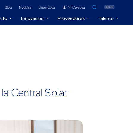
Blog
Noticias
Linea Etica
Mi Celepsa
ES
acto
Innovación
Proveedores
Talento
acén
Contacto
Reportes
la Central Solar