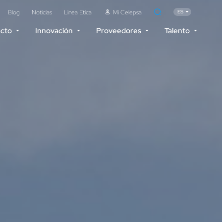
Blog
Noticias
Linea Etica
Mi Celepsa
ES
acto
Innovación
Proveedores
Talento
acén
Contacto
Reportes